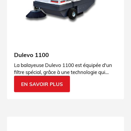
Dulevo 1100
La balayeuse Dulevo 1100 est équipée d'un
filtre spécial, grâce à une technologie qui
garantit les meilleurs résultats en matière de
EN SAVOIR PLUS
filtration des poussières. Découvrez ses
caractéristiques.