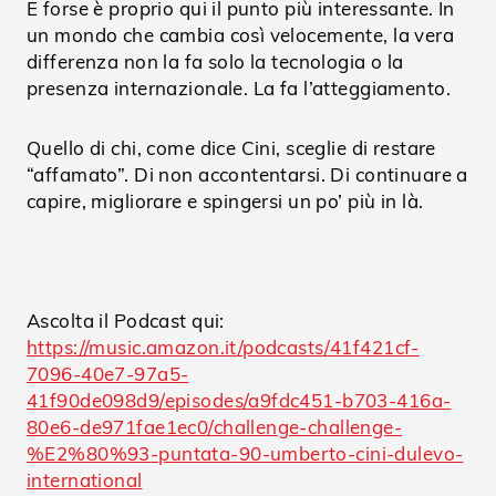
E forse è proprio qui il punto più interessante. In
un mondo che cambia così velocemente, la vera
differenza non la fa solo la tecnologia o la
presenza internazionale. La fa l’atteggiamento.
Quello di chi, come dice Cini, sceglie di restare
“affamato”. Di non accontentarsi. Di continuare a
capire, migliorare e spingersi un po’ più in là.
Ascolta il Podcast qui:
https://music.amazon.it/podcasts/41f421cf-
7096-40e7-97a5-
41f90de098d9/episodes/a9fdc451-b703-416a-
80e6-de971fae1ec0/challenge-challenge-
%E2%80%93-puntata-90-umberto-cini-dulevo-
international