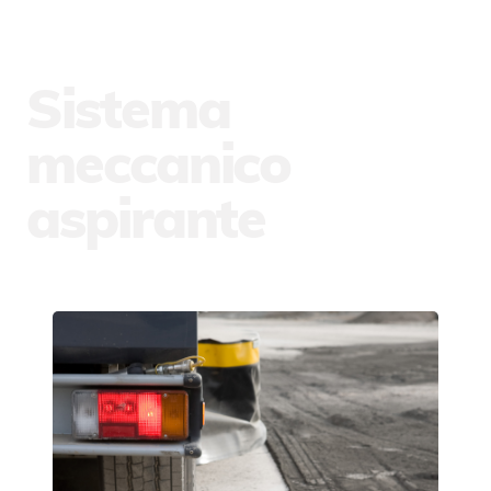
Sistema
meccanico
aspirante