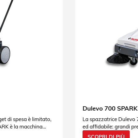
Dulevo 700 SPARK
get di spesa è limitato,
La spazzatrice Dulevo 
ARK è la macchina
ed affidabile: grandi pr
Scopri i dettagli.
SCOPRI DI PIÙ