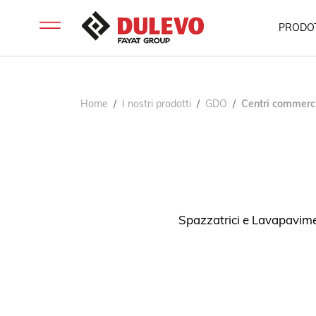
PRODOT
Home
I nostri prodotti
GDO
Centri commerci
Spazzatrici e Lavapaviment