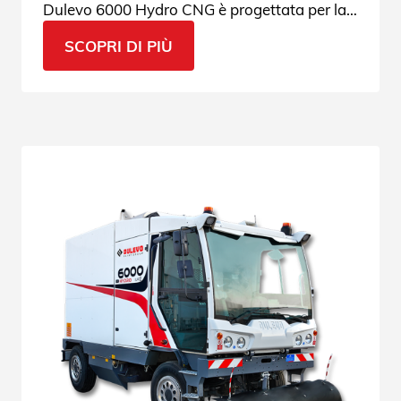
Dulevo 6000 Hydro CNG è progettata per la
pulizia e la sanificazione delle aree urbane.
SCOPRI DI PIÙ
Guarda tutte le sue applicazioni.