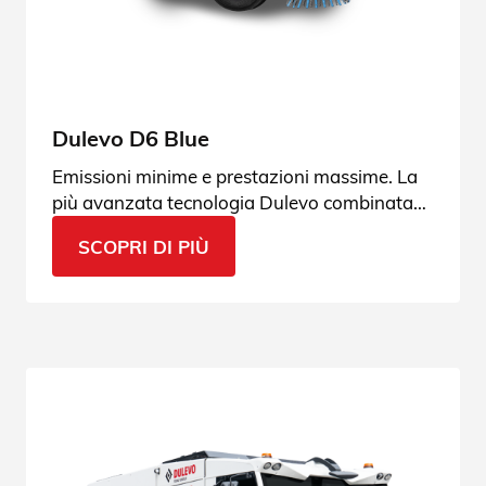
Dulevo D6 Blue
Emissioni minime e prestazioni massime. La
più avanzata tecnologia Dulevo combinata
con il CNG per offrire una straordinaria
SCOPRI DI PIÙ
esperienza di spazzamento.