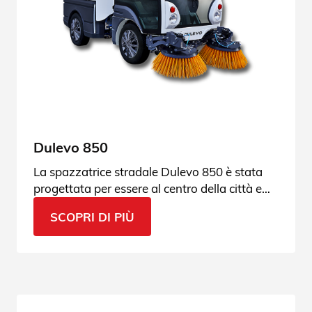
Dulevo 850
La spazzatrice stradale Dulevo 850 è stata
progettata per essere al centro della città e
dell’ambiente. Entra nella pagina prodotto e
SCOPRI DI PIÙ
scopri tutti i dettagli.