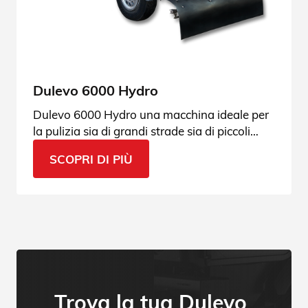
Dulevo 6000 Hydro
Dulevo 6000 Hydro una macchina ideale per
la pulizia sia di grandi strade sia di piccoli
vicoli, perfetta per destreggiarsi tra le strade
SCOPRI DI PIÙ
cittadine. Scoprila!
Trova la tua Dulevo