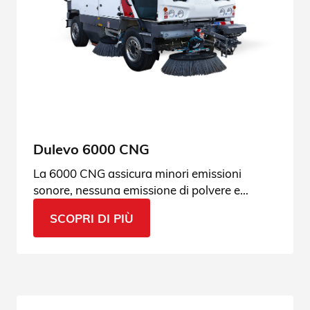
Dulevo 6000 CNG
La 6000 CNG assicura minori emissioni
sonore, nessuna emissione di polvere e
nessun inquinamento provocato dal motore.
SCOPRI DI PIÙ
Guarda le nostre specifiche green.