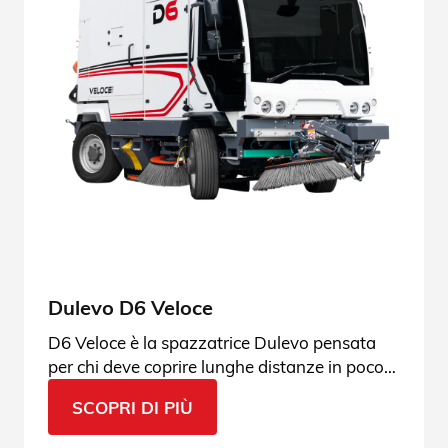
Dulevo D6 Veloce
D6 Veloce è la spazzatrice Dulevo pensata
per chi deve coprire lunghe distanze in poco
tempo, mantenendo altissime performance di
SCOPRI DI PIÙ
pulizia, comfort per l’operatore e la sicurezza
che da sempre distingue i nostri mezzi.