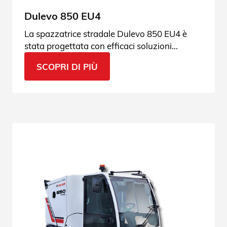
Dulevo 850 EU4
La spazzatrice stradale Dulevo 850 EU4 è
stata progettata con efficaci soluzioni
applicative che rendono la Dulevo 850 lo
SCOPRI DI PIÙ
strumento perfetto in qualsiasi stagione.