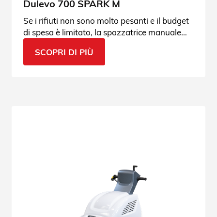
Dulevo 700 SPARK M
Se i rifiuti non sono molto pesanti e il budget
di spesa è limitato, la spazzatrice manuale
Dulevo 700 M SPARK è la macchina giusta.
SCOPRI DI PIÙ
Leggi le specifiche.