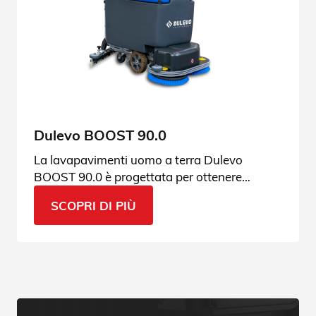
Dulevo BOOST 90.0
La lavapavimenti uomo a terra Dulevo
BOOST 90.0 è progettata per ottenere
performance di pulizia veramente
SCOPRI DI PIÙ
eccezionali. Guarda tutte le sue
caratteristiche.