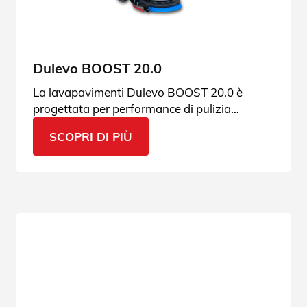
Dulevo BOOST 20.0
La lavapavimenti Dulevo BOOST 20.0 è
progettata per performance di pulizia
straordinarie: grande risparmio di tempo e
SCOPRI DI PIÙ
poco ingombro. Scopri di più.