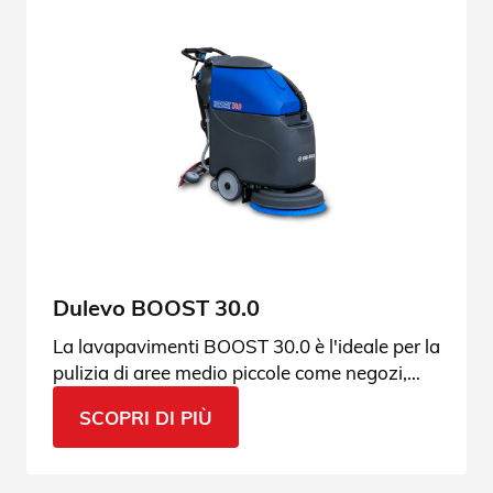
Dulevo BOOST 30.0
La lavapavimenti BOOST 30.0 è l'ideale per la
pulizia di aree medio piccole come negozi,
ristoranti, showroom, supermercati. Scoprine
SCOPRI DI PIÙ
tutte le applicazioni.