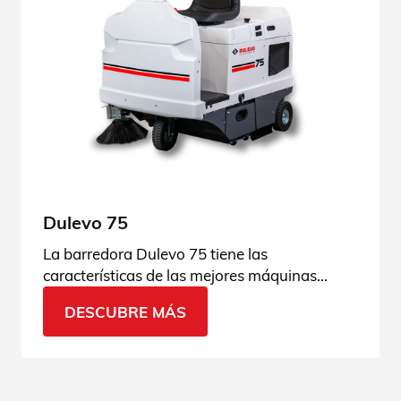
Dulevo 75
La barredora Dulevo 75 tiene las
características de las mejores máquinas
industriales: rendimiento y aspiración
DESCUBRE MÁS
excepcionales. ¡Descúbrela!