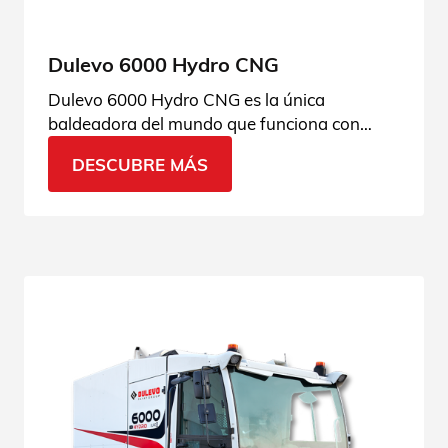
Dulevo 6000 Hydro CNG
Dulevo 6000 Hydro CNG es la única
baldeadora del mundo que funciona con
metano, diseñada para limpiar y desinfectar
DESCUBRE MÁS
espacios urbanos. Consulta todas sus
aplicaciones.