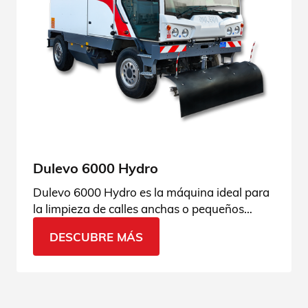
Dulevo 6000 Hydro
Dulevo 6000 Hydro es la máquina ideal para
la limpieza de calles anchas o pequeños
callejones: se mueve con agilidad por la
DESCUBRE MÁS
ciudad. ¡Descúbrela!