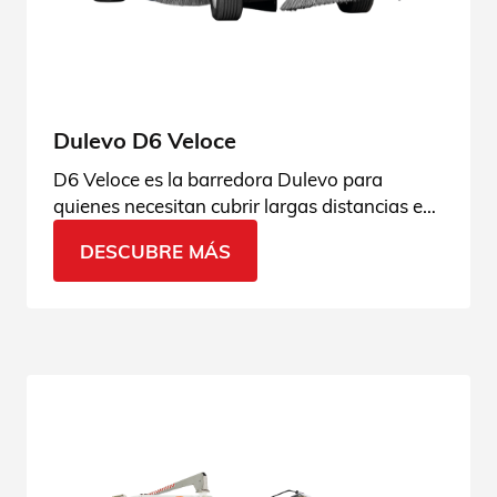
Dulevo D6 Veloce
D6 Veloce es la barredora Dulevo para
quienes necesitan cubrir largas distancias en
poco tiempo, manteniendo un alto
DESCUBRE MÁS
rendimiento de limpieza, confort para el
operador y la seguridad que siempre
distingue a nuestras máquinas.