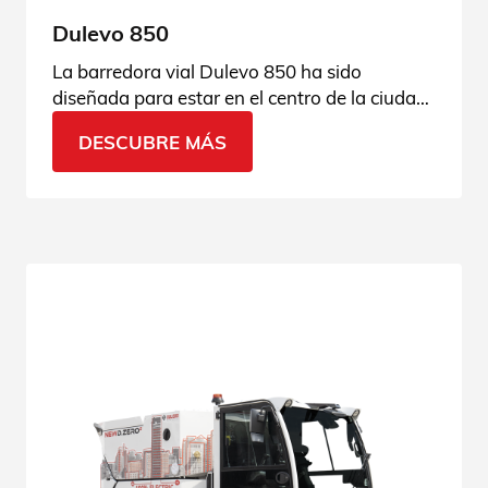
Dulevo 850
La barredora vial Dulevo 850 ha sido
diseñada para estar en el centro de la ciudad
y del medio ambiente. Entra en la página del
DESCUBRE MÁS
producto y descubre todos los detalles.