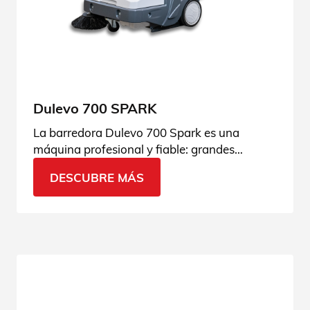
Dulevo 700 SPARK
La barredora Dulevo 700 Spark es una
máquina profesional y fiable: grandes
prestaciones gracias al sistema de carga
DESCUBRE MÁS
directa. Descubre más detalles.