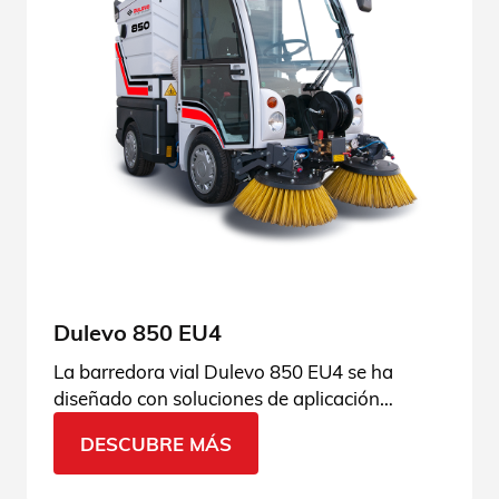
Dulevo 850 EU4
La barredora vial Dulevo 850 EU4 se ha
diseñado con soluciones de aplicación
efectivas que la convierten en una
DESCUBRE MÁS
herramienta perfecta en cualquier época del
año.