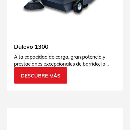
Dulevo 1300
Alta capacidad de carga, gran potencia y
prestaciones excepcionales de barrido, la
Dulevo 1300 es esto y mucho más. Consulta
DESCUBRE MÁS
todas sus características.