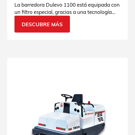
La barredora Dulevo 1100 está equipada con
un filtro especial, gracias a una tecnología
que garantiza los mejores resultados en la
DESCUBRE MÁS
filtración de polvo. Descubra sus
características.