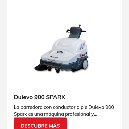
Dulevo 900 SPARK
La barredora con conductor a pie Dulevo 900
Spark es una máquina profesional y
extremadamente fiable, perfecta para cada
DESCUBRE MÁS
necesidad. Solicita más información.