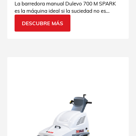
La barredora manual Dulevo 700 M SPARK
es la máquina ideal si la suciedad no es
especialmente complicada y el presupuesto
DESCUBRE MÁS
es limitado. Consulta las especificaciones
técnicas.