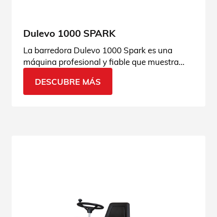
Dulevo 1000 SPARK
La barredora Dulevo 1000 Spark es una
máquina profesional y fiable que muestra
una gran productividad tanto en interiores
DESCUBRE MÁS
como en exteriores. Consulta las
especificaciones técnicas.