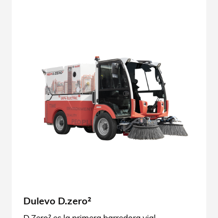
Dulevo D.zero²
D.Zero² es la primera barredora vial