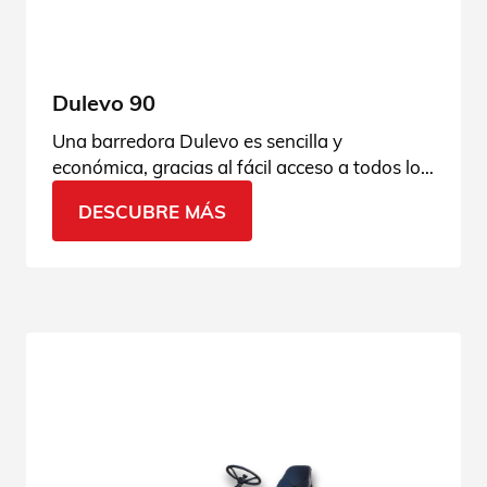
Dulevo 90
Una barredora Dulevo es sencilla y
económica, gracias al fácil acceso a todos los
componentes y a la tecnología totalmente
DESCUBRE MÁS
hidráulica. Consulta todos los detalles.