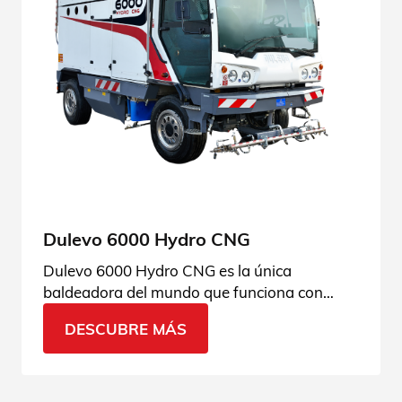
Dulevo 6000 Hydro CNG
Dulevo 6000 Hydro CNG es la única
baldeadora del mundo que funciona con
metano, diseñada para limpiar y desinfectar
DESCUBRE MÁS
espacios urbanos. Consulta todas sus
aplicaciones.