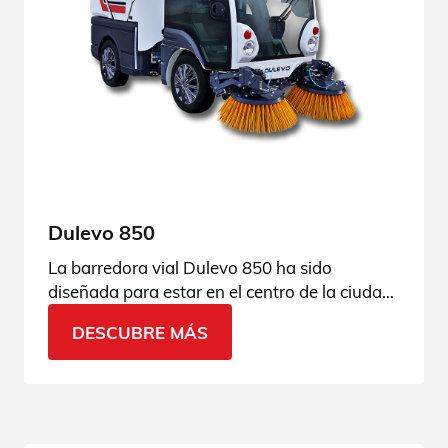
Dulevo 850
La barredora vial Dulevo 850 ha sido
diseñada para estar en el centro de la ciudad
y del medio ambiente. Entra en la página del
DESCUBRE MÁS
producto y descubre todos los detalles.