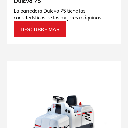
Dulevo 75
La barredora Dulevo 75 tiene las
características de las mejores máquinas
industriales: rendimiento y aspiración
DESCUBRE MÁS
excepcionales. ¡Descúbrela!