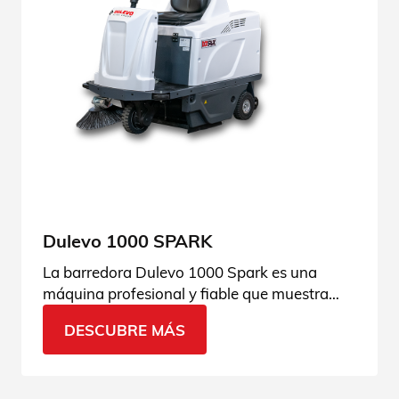
Dulevo 1000 SPARK
La barredora Dulevo 1000 Spark es una
máquina profesional y fiable que muestra
una gran productividad tanto en interiores
DESCUBRE MÁS
como en exteriores. Consulta las
especificaciones técnicas.