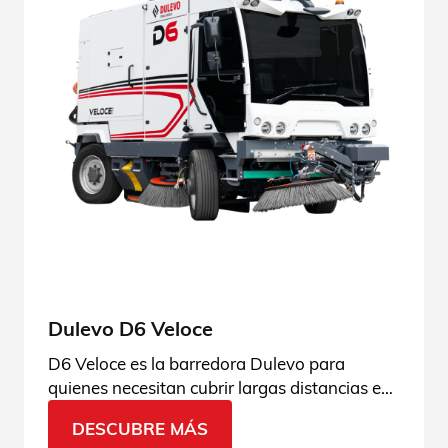
Dulevo D6 Veloce
D6 Veloce es la barredora Dulevo para
quienes necesitan cubrir largas distancias en
poco tiempo, manteniendo un alto
DESCUBRE MÁS
rendimiento de limpieza, confort para el