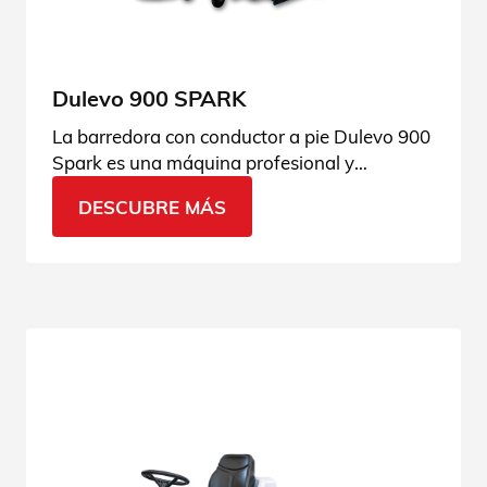
Dulevo 900 SPARK
La barredora con conductor a pie Dulevo 900
Spark es una máquina profesional y
extremadamente fiable, perfecta para cada
DESCUBRE MÁS
necesidad. Solicita más información.