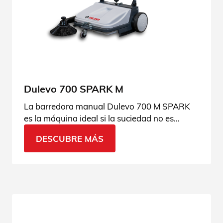
Dulevo 700 SPARK M
La barredora manual Dulevo 700 M SPARK
es la máquina ideal si la suciedad no es
especialmente complicada y el presupuesto
DESCUBRE MÁS
es limitado. Consulta las especificaciones
técnicas.