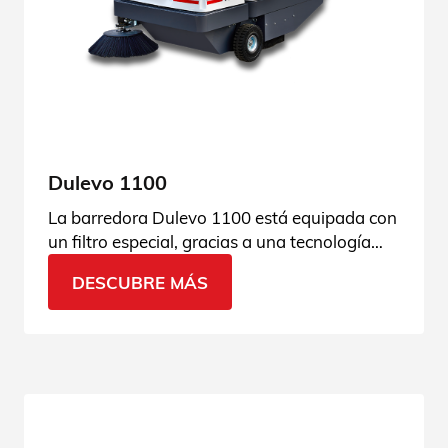
Dulevo 1100
La barredora Dulevo 1100 está equipada con
un filtro especial, gracias a una tecnología
que garantiza los mejores resultados en la
DESCUBRE MÁS
filtración de polvo. Descubra sus
características.