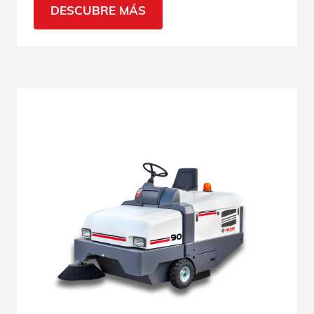
DESCUBRE MÁS
todas sus características.