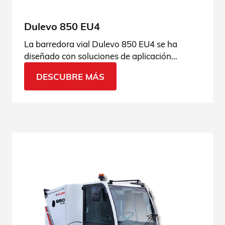
Dulevo 850 EU4
La barredora vial Dulevo 850 EU4 se ha
diseñado con soluciones de aplicación
efectivas que la convierten en una
DESCUBRE MÁS
herramienta perfecta en cualquier época del
año.