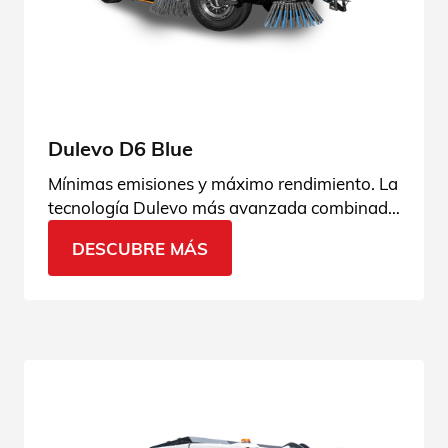
Dulevo D6 Blue
Mínimas emisiones y máximo rendimiento. La
tecnología Dulevo más avanzada combinada
con el GNC para ofrecer una experiencia de
DESCUBRE MÁS
barrido extraordinaria.