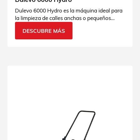
Dulevo 6000 Hydro es la máquina ideal para
la limpieza de calles anchas o pequeños
callejones: se mueve con agilidad por la
DESCUBRE MÁS
ciudad. ¡Descúbrela!